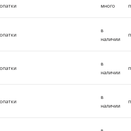
лопатки
много
п
в
лопатки
п
наличии
в
лопатки
п
наличии
в
лопатки
п
наличии
в