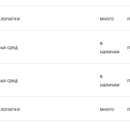
 лопатки
много
п
в
ых сред
п
наличии
в
ых сред
п
наличии
 лопатки
много
п