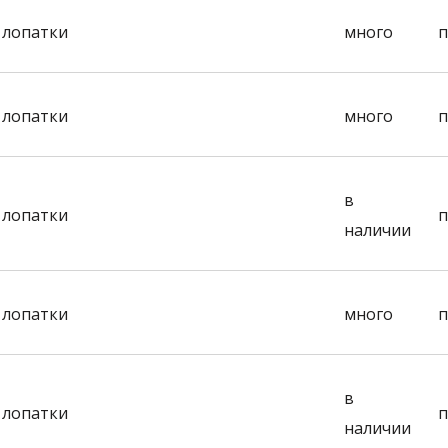
 лопатки
много
п
 лопатки
много
п
в
 лопатки
п
наличии
 лопатки
много
п
в
 лопатки
п
наличии