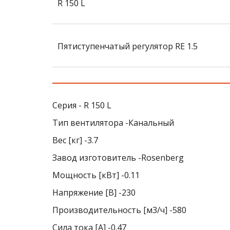
R 150 L
Пятиступенчатый регулятор RE 1.5
Серия - R 150 L
Тип вентилятора -Канальный
Вес [кг] -3.7
Завод изготовитель -Rosenberg
Мощность [кВт] -0.11
Напряжение [В] -230
Производительность [м3/ч] -580
Сила тока [A] -0.47